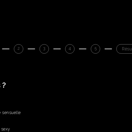
2
3
4
5
Résu
 ?
 sensuelle
 sexy